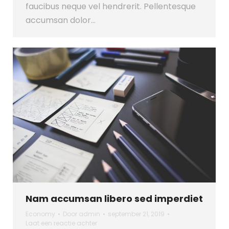
faucibus neque vel hendrerit. Pellentesque
accumsan dolor…
Nam accumsan libero sed imperdiet
Economy
Door
admin
september 21, 2019
Laat een reactie achter