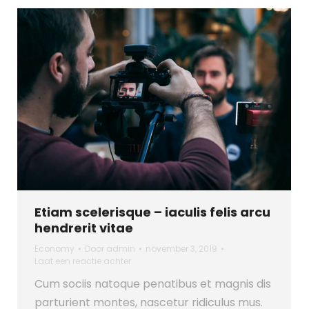
Etiam scelerisque – iaculis felis arcu
hendrerit vitae
Economy
Door
admin
november 3, 2019
Laat een reactie achter
Cum sociis natoque penatibus et magnis dis
parturient montes, nascetur ridiculus mus.