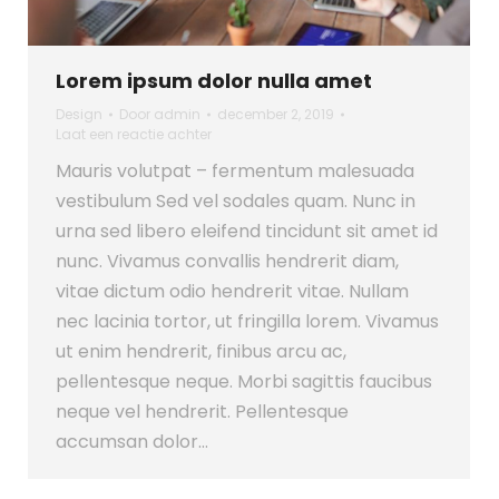
Lorem ipsum dolor nulla amet
Design
Door
admin
december 2, 2019
Laat een reactie achter
Mauris volutpat – fermentum malesuada
vestibulum Sed vel sodales quam. Nunc in
urna sed libero eleifend tincidunt sit amet id
nunc. Vivamus convallis hendrerit diam,
vitae dictum odio hendrerit vitae. Nullam
nec lacinia tortor, ut fringilla lorem. Vivamus
ut enim hendrerit, finibus arcu ac,
pellentesque neque. Morbi sagittis faucibus
neque vel hendrerit. Pellentesque
accumsan dolor…