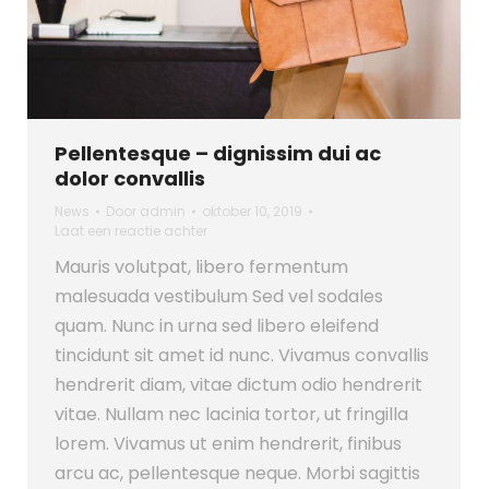
Pellentesque – dignissim dui ac
dolor convallis
News
Door
admin
oktober 10, 2019
Laat een reactie achter
Mauris volutpat, libero fermentum
malesuada vestibulum Sed vel sodales
quam. Nunc in urna sed libero eleifend
tincidunt sit amet id nunc. Vivamus convallis
hendrerit diam, vitae dictum odio hendrerit
vitae. Nullam nec lacinia tortor, ut fringilla
lorem. Vivamus ut enim hendrerit, finibus
arcu ac, pellentesque neque. Morbi sagittis