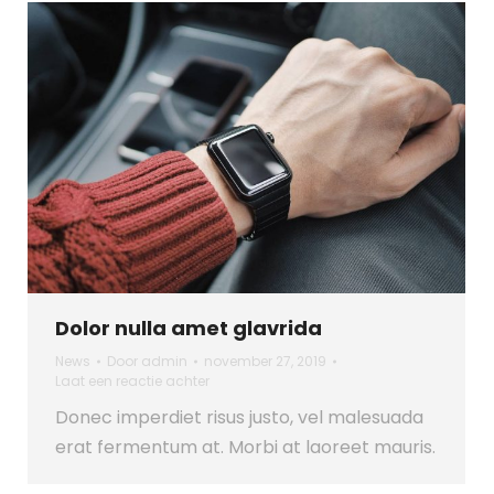
Dolor nulla amet glavrida
News
Door
admin
november 27, 2019
Laat een reactie achter
Donec imperdiet risus justo, vel malesuada
erat fermentum at. Morbi at laoreet mauris.