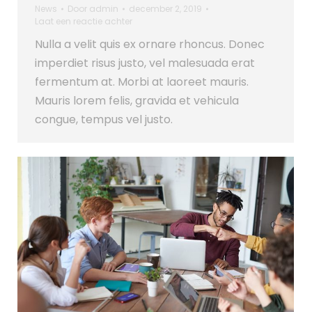
News
Door
admin
december 2, 2019
Laat een reactie achter
Nulla a velit quis ex ornare rhoncus. Donec
imperdiet risus justo, vel malesuada erat
fermentum at. Morbi at laoreet mauris.
Mauris lorem felis, gravida et vehicula
congue, tempus vel justo.