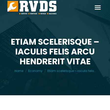
ETIAM SCELERISQUE –
IACULIS FELIS ARCU
Je bent hier:
HENDRERIT VITAE
Home
Economy
Etiam scelerisque – iaculis felis…