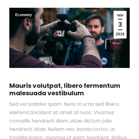
Economy
nov
3
2019
Mauris volutpat, libero fermentum
malesuada vestibulum
Sed vel sodales quam. Nunc in urna sed libero
eleifend tincidunt sit amet id nunc. Vivamus
convallis hendrerit diam, vitae dictum odio
hendrerit vitae. Nullam nec lacinia tortor, ut
fringilla lorem. Vivamus ut enim hendrerit, finibus