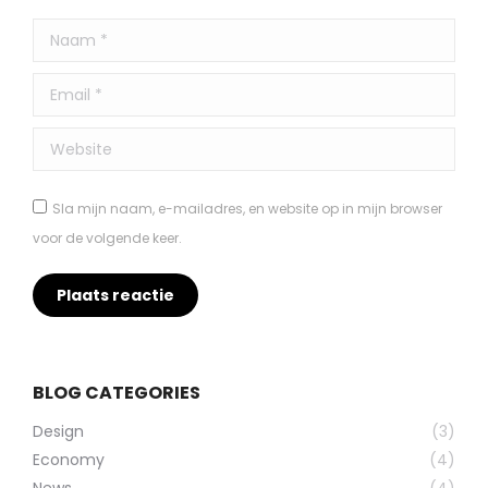
Naam *
Email *
Website
Sla mijn naam, e-mailadres, en website op in mijn browser
voor de volgende keer.
Plaats reactie
BLOG CATEGORIES
Design
(3)
Economy
(4)