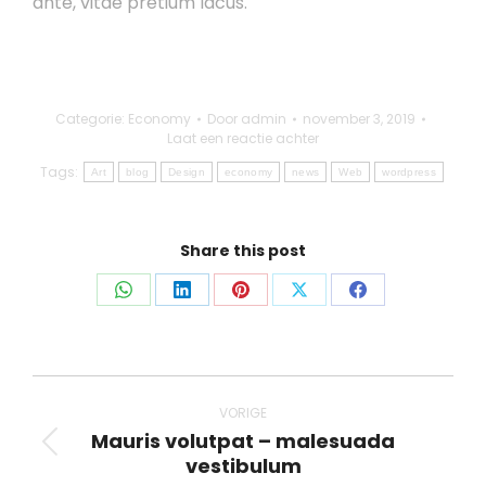
ante, vitae pretium lacus.
Categorie:
Economy
Door
admin
november 3, 2019
Laat een reactie achter
Tags:
Art
blog
Design
economy
news
Web
wordpress
Share this post
Deel
Deel
Deel
Deel
Deel
op
op
op
op
op
WhatsApp
LinkedIn
Pinterest
X
Facebook
Bericht
navigatie
VORIGE
Mauris volutpat – malesuada
Vorig
vestibulum
bericht