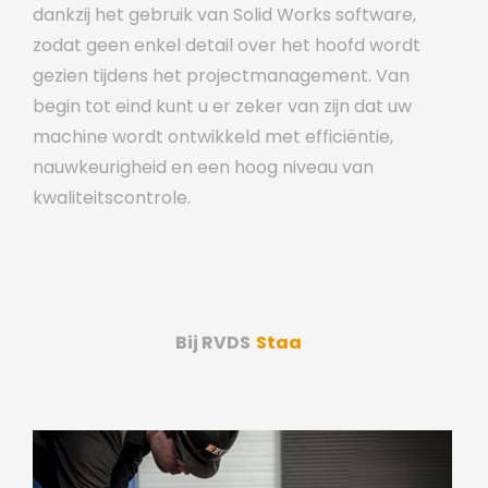
dankzij het gebruik van Solid Works software,
zodat geen enkel detail over het hoofd wordt
gezien tijdens het projectmanagement. Van
begin tot eind kunt u er zeker van zijn dat uw
machine wordt ontwikkeld met efficiëntie,
nauwkeurigheid en een hoog niveau van
kwaliteitscontrole.
Bij RVDS
Staat Kwali
|