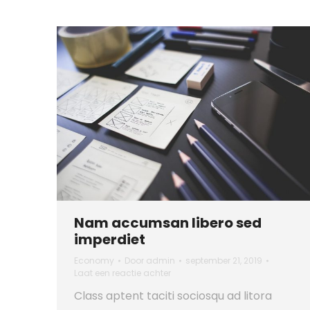
Nam accumsan libero sed
imperdiet
Economy
Door
admin
september 21, 2019
Laat een reactie achter
Class aptent taciti sociosqu ad litora